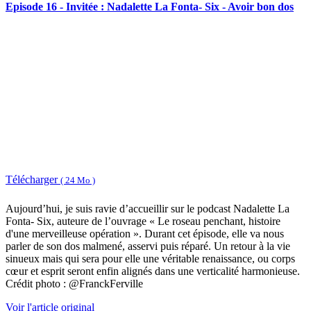
Episode 16 - Invitée : Nadalette La Fonta- Six - Avoir bon dos
Télécharger
( 24 Mo )
Aujourd’hui, je suis ravie d’accueillir sur le podcast Nadalette La
Fonta- Six, auteure de l’ouvrage « Le roseau penchant, histoire
d'une merveilleuse opération ». Durant cet épisode, elle va nous
parler de son dos malmené, asservi puis réparé. Un retour à la vie
sinueux mais qui sera pour elle une véritable renaissance, ou corps
cœur et esprit seront enfin alignés dans une verticalité harmonieuse.
Crédit photo : @FranckFerville
Voir l'article original